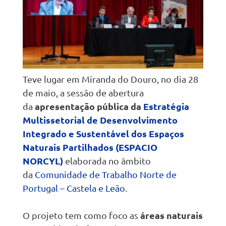
Teve lugar em Miranda do Douro, no dia 28
de maio, a sessão de abertura
apresentação pública da
Estratégia
da
Multissetorial de Desenvolvimento
Integrado e Sustentável dos Espaços
Naturais Partilhados
(ESPACIO
NORCYL)
elaborada no âmbito
da
Comunidade de Trabalho Norte de
Portugal – Castela e Leão
.
áreas naturais
O projeto tem como foco as