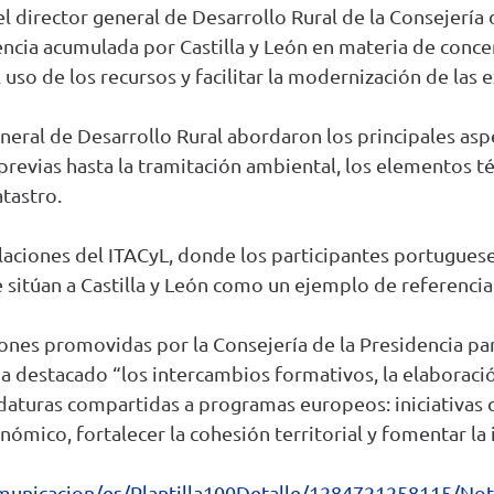
l director general de Desarrollo Rural de la Consejería 
encia acumulada por Castilla y León en materia de conce
 uso de los recursos y facilitar la modernización de las 
 General de Desarrollo Rural abordaron los principales 
 previas hasta la tramitación ambiental, los elementos té
atastro.
talaciones del ITACyL, donde los participantes portugu
 sitúan a Castilla y León como un ejemplo de referencia
ciones promovidas por la Consejería de la Presidencia pa
a destacado “los intercambios formativos, la elaboració
daturas compartidas a programas europeos: iniciativas 
nómico, fortalecer la cohesión territorial y fomentar la
/Comunicacion/es/Plantilla100Detalle/1284721258115/